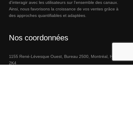
d'interagir avec les utilisateurs sur l'ensemble des canaux.
Ainsi, nous favorisons la croissance de vos ventes grâce à
des approches quantifiables et adaptées.
Nos coordonnées
1155 René-Lévesque Ouest, Bureau 2500, Montréal, H3B
2K4
(514) 377-1173
contact@nuevacommunications.com
support@nuevacommunications.com
© 2024 Nuevacommunications
Mentions légales
Confidentialité